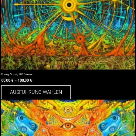
Funny Sunny UV Frame
60,00
€
–
100,00
€
Dieses
AUSFÜHRUNG WÄHLEN
Produkt
weist
mehrere
Varianten
auf.
Die
Optionen
können