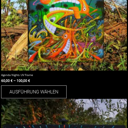
Agonda Nights UV Frame
60,00
€
–
100,00
€
Dieses
AUSFÜHRUNG WÄHLEN
Produkt
weist
mehrere
Varianten
auf.
Die
Optionen