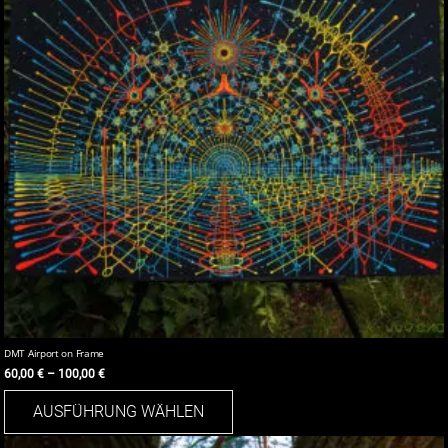
können
auf
der
Produktseite
gewählt
werden
DMT Airport on Frame
60,00
€
–
100,00
€
Dieses
AUSFÜHRUNG WÄHLEN
Produkt
weist