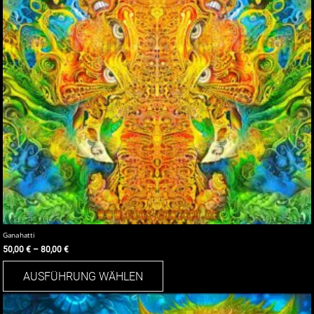
auf
der
Produktseite
gewählt
werden
Ganahatti
50,00
€
–
80,00
€
Dieses
AUSFÜHRUNG WÄHLEN
Produkt
weist
mehrere