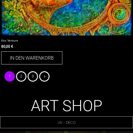
Kiss Venture
80,00
€
IN DEN WARENKORB
Seitennummerierung
1
2
3
der
Beiträge
ART SHOP
UV – DECO