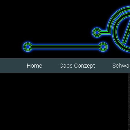
Home
Caos Conzept
Schwar