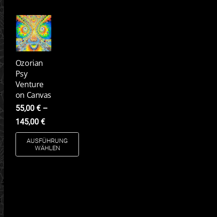
Ozorian
Psy
Venture
on Canvas
55,00
€
–
145,00
€
AUSFÜHRUNG
WÄHLEN
Dieses
Produkt
weist
mehrere
Varianten